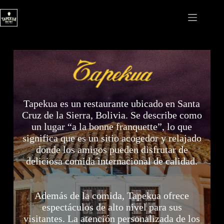
Saltar
al
contenido
Tapekua es un restaurante ubicado en Santa
Cruz de la Sierra, Bolivia. Se describe como
un lugar “a la bonne franquette”, lo que
significa que es un sitio acogedor y relajado
donde los amigos pueden disfrutar de
deliciosa comida internacional de calidad.
Además de la comida, Tapekua ofrece
espectáculos de alto nivel para sus
visitantes. La atención personalizada de los