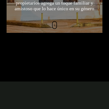
propietarios agrega un toque familiar y
amistoso que lo hace único en su género