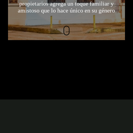
propietarios agrega un toque familiar y
amistoso que lo hace único en su género