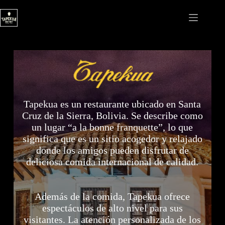
Saltar
al
contenido
Tapekua es un restaurante ubicado en Santa
Cruz de la Sierra, Bolivia. Se describe como
un lugar “a la bonne franquette”, lo que
significa que es un sitio acogedor y relajado
donde los amigos pueden disfrutar de
deliciosa comida internacional de calidad.
Además de la comida, Tapekua ofrece
espectáculos de alto nivel para sus
visitantes. La atención personalizada de los