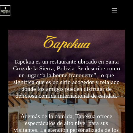
Saltar
al
contenido
Tapekua es un restaurante ubicado en Santa
Cruz de la Sierra, Bolivia. Se describe como
un lugar “a la bonne franquette”, lo que
significa que es un sitio acogedor y relajado
donde los amigos pueden disfrutar de
deliciosa comida internacional de calidad.
Además de la comida, Tapekua ofrece
espectáculos de alto nivel para sus
visitantes. La atención personalizada de los