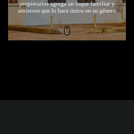
propietarios agrega un toque familiar y
amistoso que lo hace único en su género