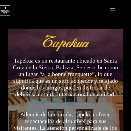
Saltar
al
contenido
Tapekua es un restaurante ubicado en Santa
Cruz de la Sierra, Bolivia. Se describe como
un lugar “a la bonne franquette”, lo que
significa que es un sitio acogedor y relajado
donde los amigos pueden disfrutar de
deliciosa comida internacional de calidad.
Además de la comida, Tapekua ofrece
espectáculos de alto nivel para sus
visitantes. La atención personalizada de los