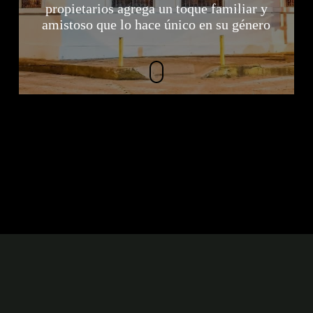
propietarios agrega un toque familiar y
amistoso que lo hace único en su género