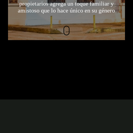
propietarios agrega un toque familiar y
amistoso que lo hace único en su género