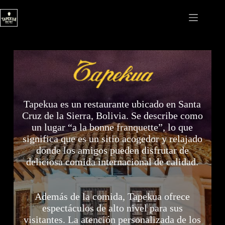
Saltar
al
contenido
Tapekua es un restaurante ubicado en Santa
Cruz de la Sierra, Bolivia. Se describe como
un lugar “a la bonne franquette”, lo que
significa que es un sitio acogedor y relajado
donde los amigos pueden disfrutar de
deliciosa comida internacional de calidad.
Además de la comida, Tapekua ofrece
espectáculos de alto nivel para sus
visitantes. La atención personalizada de los