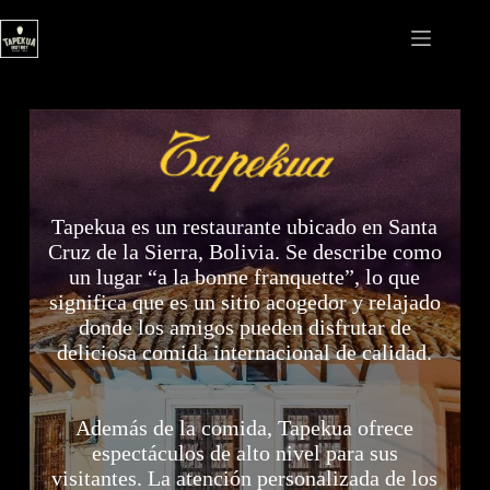
Saltar
al
contenido
Tapekua es un restaurante ubicado en Santa
Cruz de la Sierra, Bolivia. Se describe como
un lugar “a la bonne franquette”, lo que
significa que es un sitio acogedor y relajado
donde los amigos pueden disfrutar de
deliciosa comida internacional de calidad.
Además de la comida, Tapekua ofrece
espectáculos de alto nivel para sus
visitantes. La atención personalizada de los