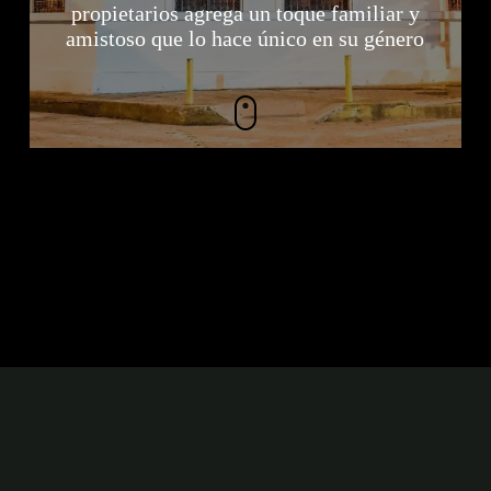
propietarios agrega un toque familiar y
amistoso que lo hace único en su género