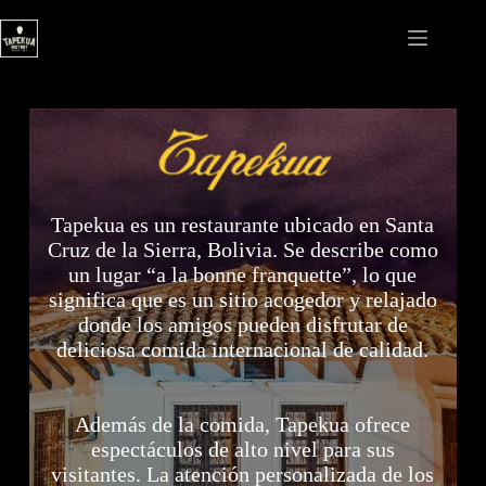
Saltar
al
contenido
Tapekua es un restaurante ubicado en Santa
Cruz de la Sierra, Bolivia. Se describe como
un lugar “a la bonne franquette”, lo que
significa que es un sitio acogedor y relajado
donde los amigos pueden disfrutar de
deliciosa comida internacional de calidad.
Además de la comida, Tapekua ofrece
espectáculos de alto nivel para sus
visitantes. La atención personalizada de los