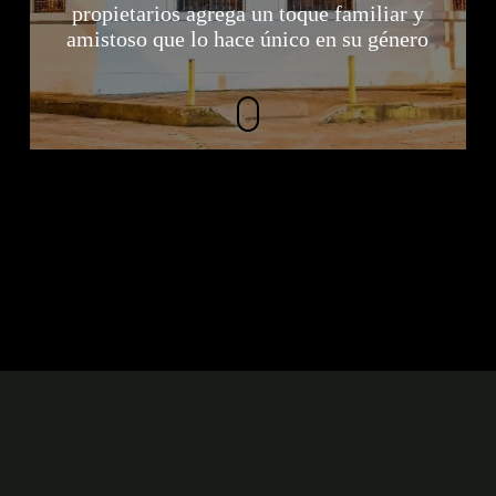
propietarios agrega un toque familiar y
amistoso que lo hace único en su género