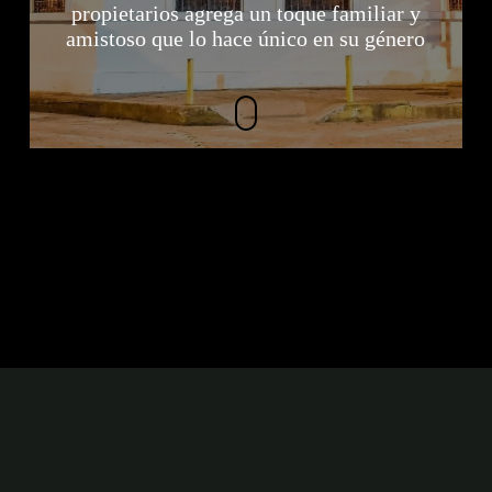
propietarios agrega un toque familiar y
amistoso que lo hace único en su género