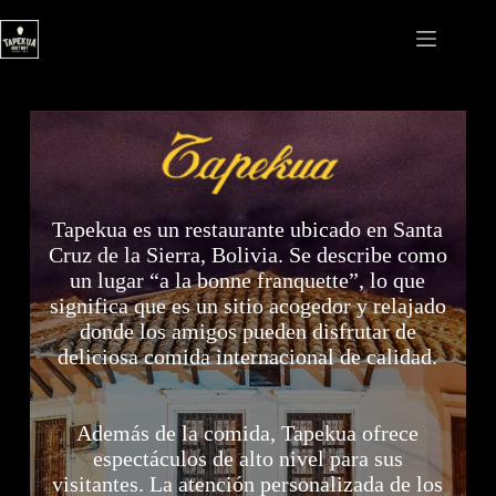
Saltar
al
contenido
Tapekua es un restaurante ubicado en Santa
Cruz de la Sierra, Bolivia. Se describe como
un lugar “a la bonne franquette”, lo que
significa que es un sitio acogedor y relajado
donde los amigos pueden disfrutar de
deliciosa comida internacional de calidad.
Además de la comida, Tapekua ofrece
espectáculos de alto nivel para sus
visitantes. La atención personalizada de los