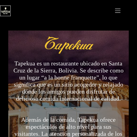
Saltar
al
contenido
Tapekua es un restaurante ubicado en Santa
Cruz de la Sierra, Bolivia. Se describe como
un lugar “a la bonne franquette”, lo que
significa que es un sitio acogedor y relajado
donde los amigos pueden disfrutar de
deliciosa comida internacional de calidad.
Además de la comida, Tapekua ofrece
espectáculos de alto nivel para sus
visitantes. La atención personalizada de los