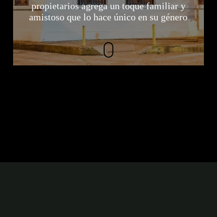
propietarios agrega un toque familiar y
amistoso que lo hace único en su género