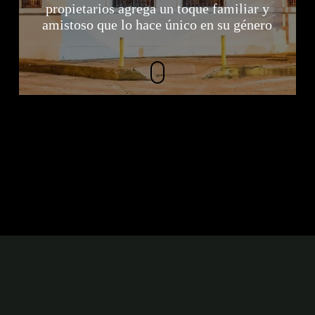
propietarios agrega un toque familiar y
amistoso que lo hace único en su género