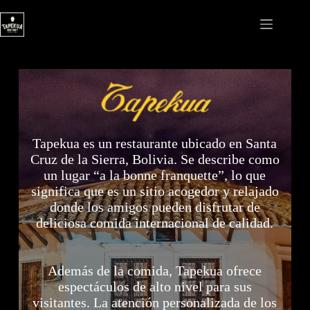
Saltar
al
contenido
Tapekua es un restaurante ubicado en Santa
Cruz de la Sierra, Bolivia. Se describe como
un lugar “a la bonne franquette”, lo que
significa que es un sitio acogedor y relajado
donde los amigos pueden disfrutar de
deliciosa comida internacional de calidad.
Además de la comida, Tapekua ofrece
espectáculos de alto nivel para sus
visitantes. La atención personalizada de los