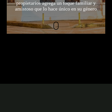
propietarios agrega un toque familiar y
amistoso que lo hace único en su género