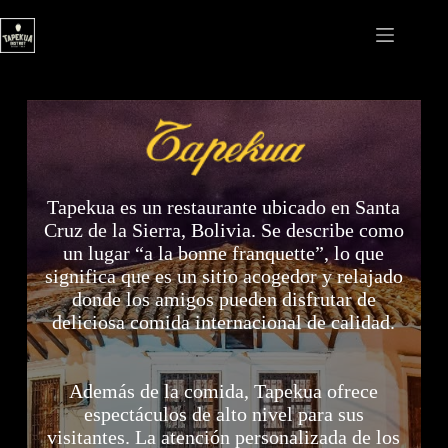
Saltar
al
contenido
Tapekua es un restaurante ubicado en Santa
Cruz de la Sierra, Bolivia. Se describe como
un lugar “a la bonne franquette”, lo que
significa que es un sitio acogedor y relajado
donde los amigos pueden disfrutar de
deliciosa comida internacional de calidad.
Además de la comida, Tapekua ofrece
espectáculos de alto nivel para sus
visitantes. La atención personalizada de los